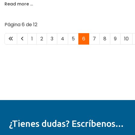
Read more …
Página 6 de 12
1
2
3
4
5
6
7
8
9
10
¿Tienes dudas? Escríbenos...